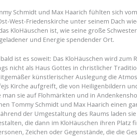
mmy Schmidt und Max Haarich fühlten sich vo
 Ost-West-Friedenskirche unter seinem Dach wi
das KloHäuschen ist, wie seine große Schwester
geladener und Energie spendender Ort.
, bald ist es soweit: Das KloHäuschen wird zum
ngs nicht als Haus Gottes in christlicher Traditi
 zeitgemäßer künstlerischer Auslegung die Atmo
js Kirche aufgreift, die von Heiligenbildern un
e man sie auf Flohmärkten und in Andenkenshop
nen Tommy Schmidt und Max Haarich einen ga
 während der Umgestaltung des Raums laden sie 
estalten, die dann im KloHäuschen ihren Platz f
ersonen, Zeichen oder Gegenstände, die die Ges