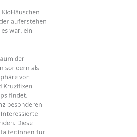
m KloHäuschen
eder auferstehen
 es war, ein
 Raum der
on sondern als
sphäre von
d Kruzifixen
s findet.
nz besonderen
Interessierte
inden. Diese
talter:innen für