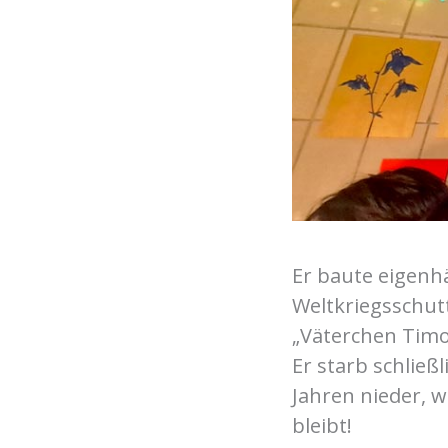
Er baute eigenhä
Weltkriegsschut
„Väterchen Timo
Er starb schlie
Jahren nieder, w
bleibt!