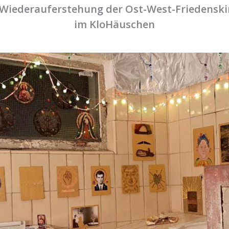
 Wiederauferstehung der Ost-West-Friedenski
im KloHäuschen