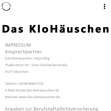
Zum
Inhalt
springen
IMPRESSUM
Ansprechpartner
Das KloHäuschen / Anja Uhlig
Thalkirchner Str. / Ecke Oberländerstraße
81371 München
Telefon: +49-89-8964 0126
e-Mail: KH [at] das-klohaeuschen.de
Website: www.das-klohaeuschen.de
Angaben zur Berufshaftpflichtversicherung