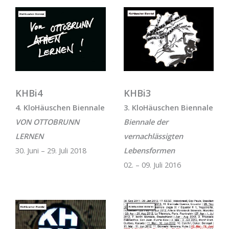
KHBi4
KHBi3
4. KloHäuschen Biennale
3. KloHäuschen Biennale
VON OTTOBRUNN
Biennale der
LERNEN
vernachlässigten
30. Juni – 29. Juli 2018
Lebensformen
02. – 09. Juli 2016