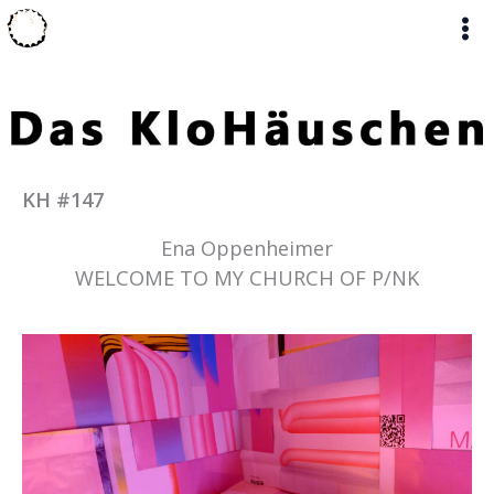
Zum
Inhalt
springen
KH #147
Ena Oppenheimer
WELCOME TO MY CHURCH OF P/NK