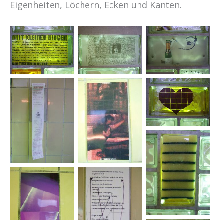
Eigenheiten, Löchern, Ecken und Kanten.
Dagmar
Michael
Hajo Bahner
Behringer
Bischoff
Friederike &
Uwe
John
camillo
Figueroa
Friederike &
Uwe
Klaus von
Judith
Gaffron
Goldschmid