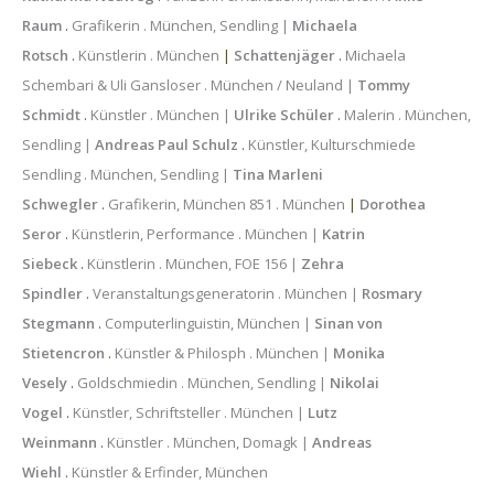
Raum
.
Grafikerin . München, Sendling |
Michaela
Rotsch
.
Künstlerin . München
|
Schattenjäger
.
Michaela
Schembari & Uli Gansloser . München / Neuland |
Tommy
Schmidt
.
Künstler . München |
Ulrike Schüler
.
Malerin . München,
Sendling |
Andreas Paul Schulz
.
Künstler, Kulturschmiede
Sendling . München, Sendling |
Tina Marleni
Schwegler
.
Grafikerin, München 851 . München
|
Dorothea
Seror
.
Künstlerin, Performance . München |
Katrin
Siebeck
.
Künstlerin . München, FOE 156 |
Zehra
Spindler
.
Veranstaltungsgeneratorin . München |
Rosmary
Stegmann
.
Computerlinguistin, München |
Sinan von
Stietencron
.
Künstler & Philosph . München |
Monika
Vesely
.
Goldschmiedin . München, Sendling |
Nikolai
Vogel
.
Künstler, Schriftsteller . München |
Lutz
Weinmann
.
Künstler . München, Domagk |
Andreas
Wiehl
.
Künstler & Erfinder, München