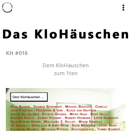
Zum
Inhalt
springen
KH #016
Dem KloHäuschen
zum 1ten