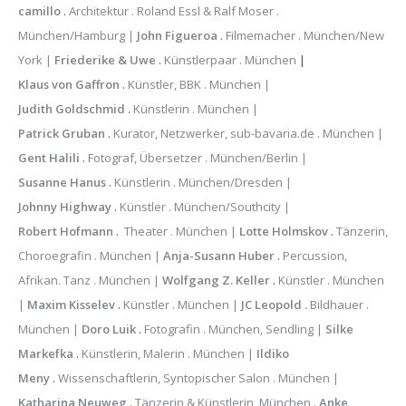
camillo
.
Architektur . Roland Essl & Ralf Moser .
München/Hamburg |
John Figueroa
.
Filmemacher . München/New
York |
Friederike & Uwe
.
Künstlerpaar . München
|
Klaus von Gaffron
.
Künstler, BBK . München |
Judith Goldschmid
.
Künstlerin . München |
Patrick Gruban
.
Kurator, Netzwerker, sub-bavaria.de . München |
Gent Halili
.
Fotograf, Übersetzer . München/Berlin |
Susanne Hanus
.
Künstlerin . München/Dresden |
Johnny Highway
.
Künstler . München/Southcity |
Robert Hofmann
.
Theater . München |
Lotte Holmskov
.
Tänzerin,
Choroegrafin . München |
Anja-Susann Huber
.
Percussion,
Afrikan. Tanz . München |
Wolfgang Z. Keller
.
Künstler . München
|
Maxim Kisselev
.
Künstler . München |
JC Leopold .
Bildhauer .
München |
Doro Luik
.
Fotografin . München, Sendling |
Silke
Markefka
.
Künstlerin, Malerin . München |
Ildiko
Meny
.
Wissenschaftlerin, Syntopischer Salon . München |
Katharina Neuweg
.
Tänzerin & Künstlerin, München .
Anke