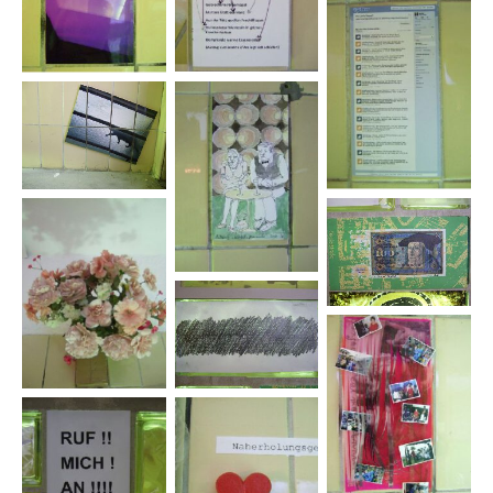
Patrick
Gruban
Gent Halili
Susanne
Hanus
Rbert
Hofmann
Johnny
Highway
Lotte
Holmskov
Anja-Susann
Huber
Wolfgang Z.
Maxim