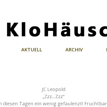
AKTUELL
ARCHIV
JC Leopold
„Zzz…Zzz“
in diesen Tagen ein wenig gefaulenzt! Fruchtbare