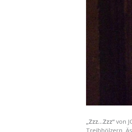
„Zzz…Zzz“
von JC
Treibhölzern, Ä