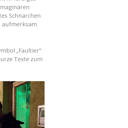
 imaginären
gtes Schnarchen
ch aufmerksam
ymbol „Faultier“
 kurze Texte zum