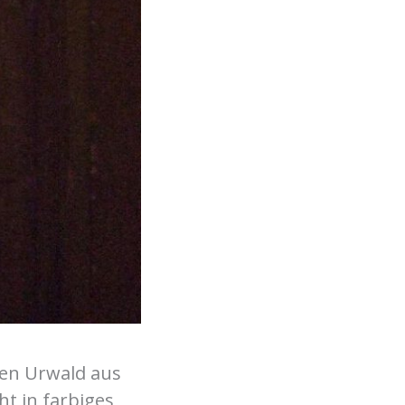
ten Urwald aus
t in farbiges