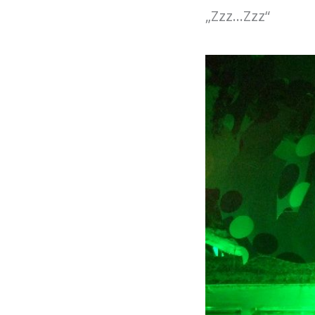
„Zzz…Zzz“