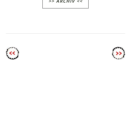
>> ARCHIV <<