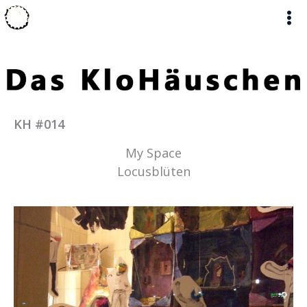
Zum
Inhalt
springen
KH #014
My Space
Locusblüten