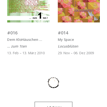
#016
#014
Dem KloHäuschen …
My Space
… zum 1ten
Locusblüten
13. Feb – 13. März 2010
29. Nov – 06. Dez 2009