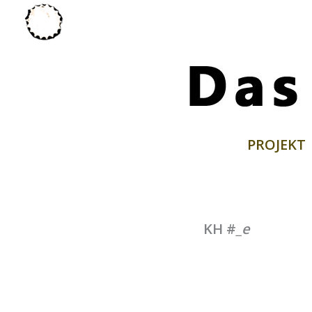
Zum
Inhalt
springen
PROJEKT
KH #
_e