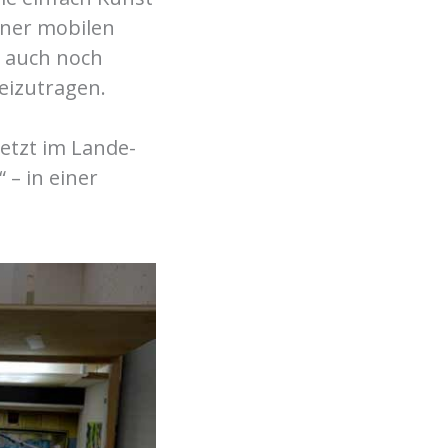
iner mobilen
t auch noch
beizutragen.
jetzt im Lande-
 – in einer