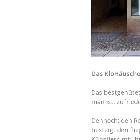
Das KloHäusche
Das bestgehütet
man ist, zufried
Dennoch: den Re
besteigt den fl
Künstler* mit ihr