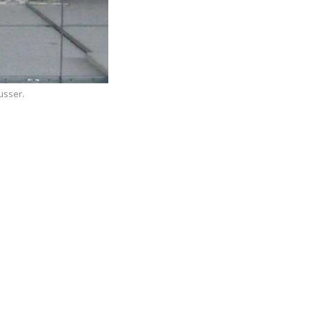
usser.