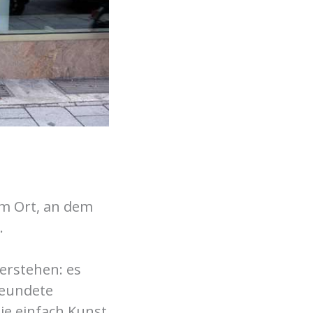
em Ort, an dem
.
erstehen: es
reundete
die einfach Kunst