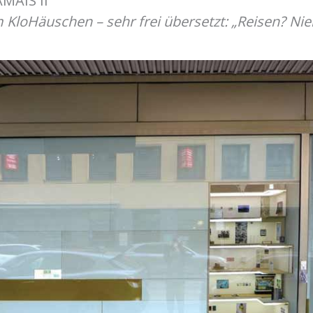
MAIS II
m KloHäuschen – sehr frei übersetzt: „Reisen? Nie