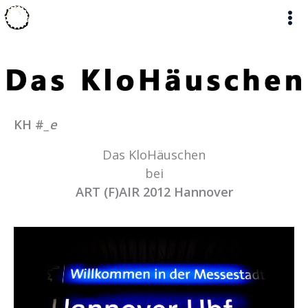
Zum
Inhalt
springen
KH #
_e
Das KloHäuschen
bei
ART (F)AIR 2012 Hannover