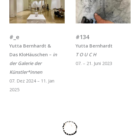
#_e
#134
Yutta Bernhardt &
Yutta Bernhardt
Das KloHäuschen –
in
T O U C H
der Galerie der
07. – 21. Juni 2023
Künstler*innen
07. Dez 2024 – 11. Jan
2025