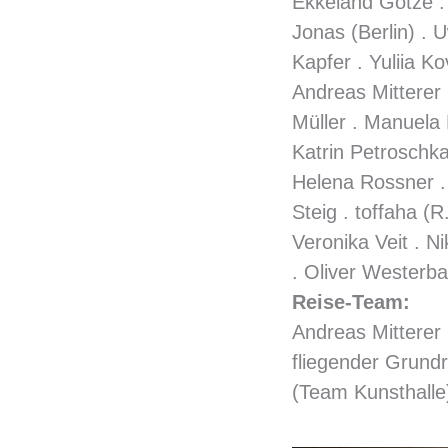
Ekkeland Götze .
Jonas (Berlin) .
Kapfer . Yuliia K
Andreas Mitterer 
Müller . Manuela 
Katrin Petroschkat
Helena Rossner .
Steig . toffaha (
Veronika Veit . N
. Oliver Westerb
Reise-Team:
Andreas Mitterer
fliegender Grundr
(Team Kunsthalle)