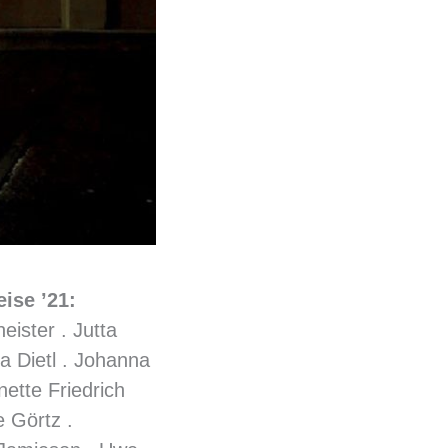
ise ’21
:
eister . Jutta
ka Dietl . Johanna
nette Friedrich
 Görtz .