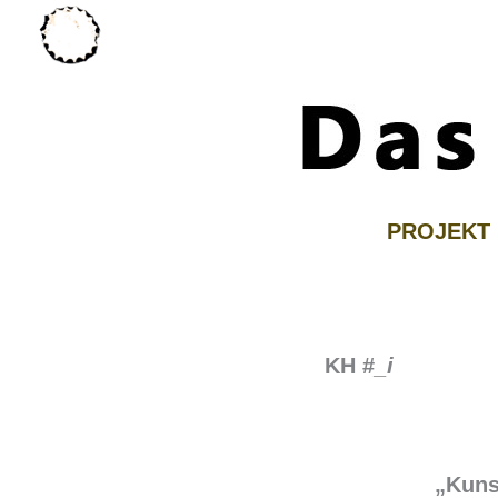
Zum
Inhalt
springen
PROJEKT
KH #
_i
„Kuns