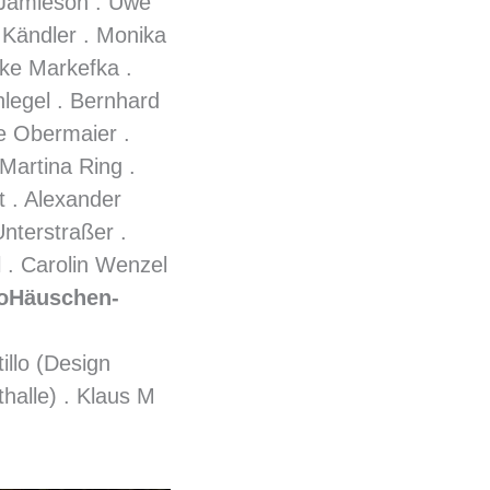
 Jamieson . Uwe
 Kändler . Monika
lke Markefka .
hlegel . Bernhard
le Obermaier .
 Martina Ring .
 . Alexander
Unterstraßer .
 . Carolin Wenzel
loHäuschen-
llo (Design
thalle) . Klaus M