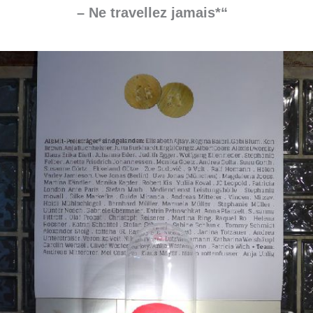
– Ne travellez jamais*“