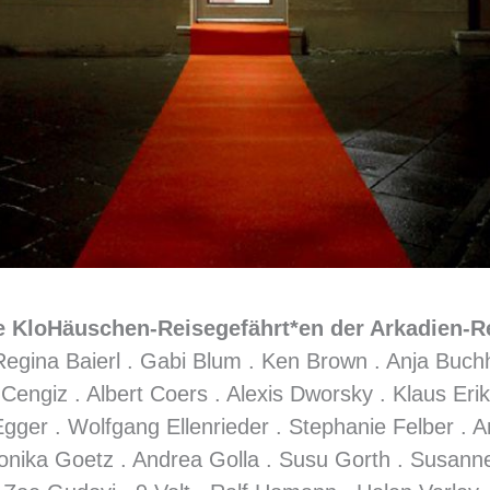
e KloHäuschen-Reisegefährt*en der Arkadien-Re
 Regina Baierl . Gabi Blum . Ken Brown . Anja Buchh
 Cengiz . Albert Coers . Alexis Dworsky . Klaus Eri
Egger . Wolfgang Ellenrieder . Stephanie Felber . A
nika Goetz . Andrea Golla . Susu Gorth . Susanne