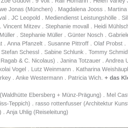
 Zoe Gudovi . 9 Volt . Ralf Homann . Helen Varley
 Uwe Jonas (München) . Magdalena Jooss . Martina
oval . JC Leopold . Mediendienst Leistungshölle . Si
. Vincent Mitzev . Stephanie movall . Heidi Mühlsc
Müller . Stephanie Müller . Günter Nosch . Gabrie
 . Anna Pfanzelt . Susanne Pittroff . Olaf Probst .
 Stefan Schessl . Sabine Schlunk . Tommy Schmidt
R.Ragab & C. Nicolaus) . Janina Totzauer . Andrea 
ikolai Vogel . Lutz Weinmann . Katharina Weishäupl
arkey . Anke Westermann . Patricia Wich.
+ das K
 (Waldhütte Ebersberg + Münz-Prägung) . Mel Casti
iss-Teppich) . rasso rottenfusser (Architektur Kuns
 . Anja Uhlig (Reiseleitung)