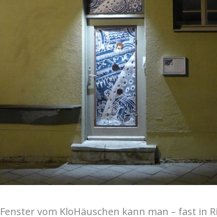
Fenster vom KloHäuschen kann man – fast in R