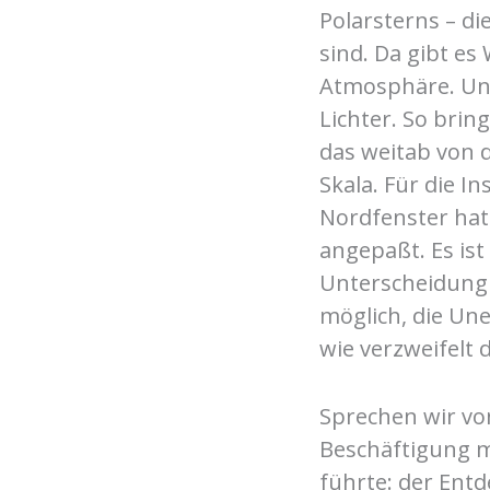
Polarsterns – di
sind. Da gibt es
Atmosphäre. Und
Lichter. So bri
das weitab von d
Skala. Für die I
Nordfenster hat
angepaßt. Es ist
Unterscheidung 
möglich, die Une
wie verzweifelt d
Sprechen wir v
Beschäftigung m
führte: der Entd