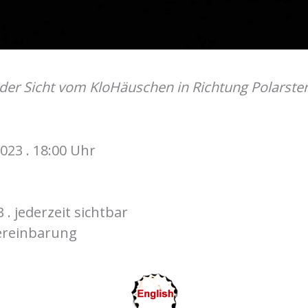
 der Sicht vom KloHäuschen in Richtung Polarste
2023 . 18:00 Uhr
 . jederzeit sichtbar
ereinbarung