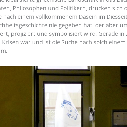
aten, Philosophen und Politikern, drücken sich 
 nach einem vollkommenem Dasein im Diesseit
schheitsgeschichte nie gegeben hat, der aber 
ert, projiziert und symbolisiert wird. Gerade in
risen war und ist die Suche nach solch eine
am.