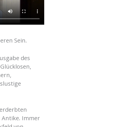
eren Sein.
 Ausgabe des
 Glücklosen,
ern,
slustige
verderbten
r Antike. Immer
kfeld von