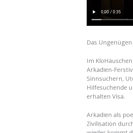
Das Ungenügen a
Im KloHäuschen e
Arkadien-Ferstiv
Sinnsuchern, Ut
Hilfesuchende un
erhalten Visa.
Arkadien als po
Zivilisation dur
wieder kommt die