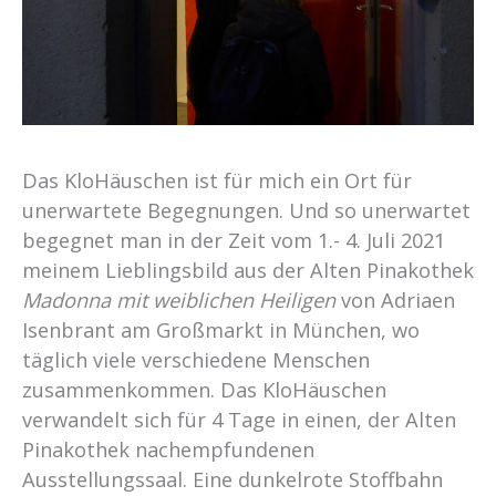
Das KloHäuschen ist für mich ein Ort für
unerwartete Begegnungen. Und so unerwartet
begegnet man in der Zeit vom 1.- 4. Juli 2021
meinem Lieblingsbild aus der Alten Pinakothek
Madonna mit weiblichen Heiligen
von Adriaen
Isenbrant am Großmarkt in München, wo
täglich viele verschiedene Menschen
zusammenkommen. Das KloHäuschen
verwandelt sich für 4 Tage in einen, der Alten
Pinakothek nachempfundenen
Ausstellungssaal. Eine dunkelrote Stoffbahn