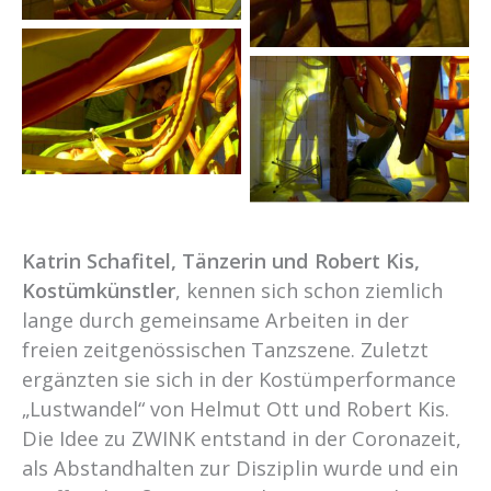
Katrin Schafitel, Tänzerin und Robert Kis,
Kostümkünstler
, kennen sich schon ziemlich
lange durch gemeinsame Arbeiten in der
freien zeitgenössischen Tanzszene. Zuletzt
ergänzten sie sich in der Kostümperformance
„Lustwandel“ von Helmut Ott und Robert Kis.
Die Idee zu ZWINK entstand in der Coronazeit,
als Abstandhalten zur Disziplin wurde und ein