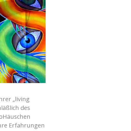
rer „living
läßlich des
KloHäuschen
ihre Erfahrungen