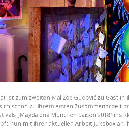
st ist zum zweiten Mal Zoe Gudović zu Gast in ih
te sich schon zu ihrem ersten Zusammenarbeit an
tivals „Magdalena München Saison 2018“ ins 
pft nun mit ihrer aktuellen Arbeit Jukebox an 