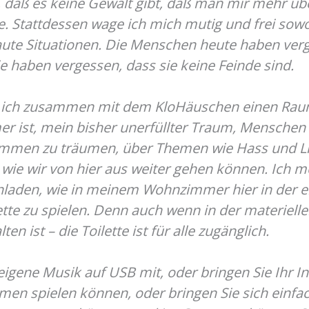
 daß es keine Gewalt gibt, daß man mir mehr übe
e. Stattdessen wage ich mich mutig und frei sow
raute Situationen. Die Menschen heute haben ve
e haben vergessen, dass sie keine Feinde sind.
ich zusammen mit dem KloHäuschen einen Raum
 ist, mein bisher unerfüllter Traum, Menschen 
mmen zu träumen, über Themen wie Hass und Li
wie wir von hier aus weiter gehen können. Ich 
nladen, wie in meinem Wohnzimmer hier in der 
ette zu spielen. Denn auch wenn in der materielle
n ist – die Toilette ist für alle zugänglich.
 eigene Musik auf USB mit, oder bringen Sie Ihr I
en spielen können, oder bringen Sie sich einfac