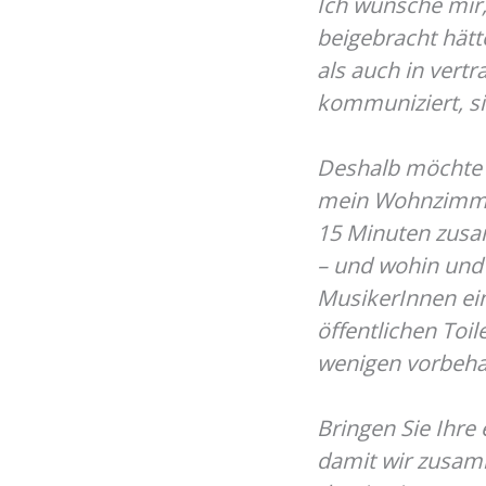
Ich wünsche mir,
beigebracht hätt
als auch in vert
kommuniziert, si
Deshalb möchte 
mein Wohnzimmer
15 Minuten zusa
– und wohin und 
MusikerInnen ei
öffentlichen Toil
wenigen vorbehalte
Bringen Sie Ihre
damit wir zusamm