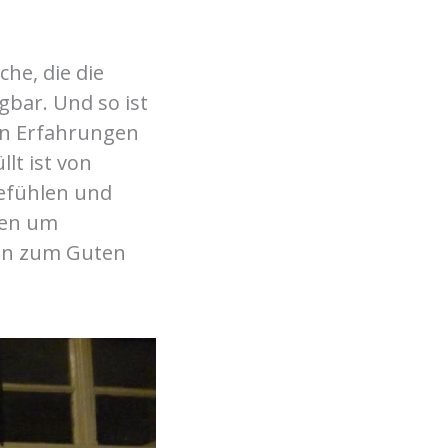
he, die die
gbar. Und so ist
gen Erfahrungen
lt ist von
efühlen und
ben um
len zum Guten