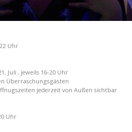
0-22 Uhr
/21. Juli . jeweils 16-20 Uhr
hen Überraschungsgästen
ffnugszeiten jederzeit von Außen sichtbar
 20 Uhr