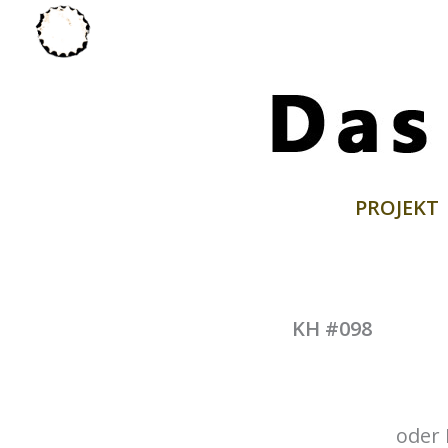
Zum
Inhalt
springen
PROJEKT
KH #098
oder 