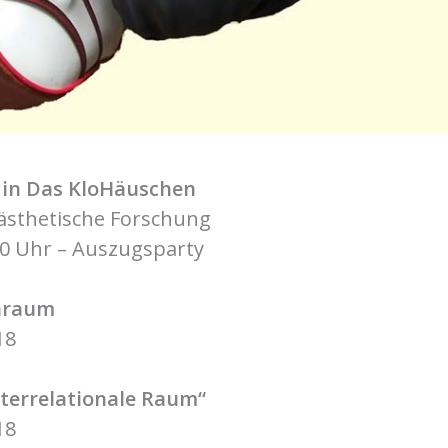
 in Das KloHäuschen
 ästhetische Forschung
:30 Uhr – Auszugsparty
nraum
18
nterrelationale Raum“
18