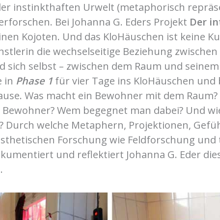
r instinkthaften Urwelt (metaphorisch repräs
erforschen. Bei Johanna G. Eders Projekt
Der in
inen Kojoten. Und das KloHäuschen ist keine Ku
ünstlerin die wechselseitige Beziehung zwische
d sich selbst – zwischen dem Raum und seine
e in
Phase 1
für vier Tage ins KloHäuschen und 
hause. Was macht ein Bewohner mit dem Raum?
 Bewohner? Wem begegnet man dabei? Und wie 
? Durch welche Metaphern, Projektionen, Gefüh
 ästhetischen Forschung wie Feldforschung und
umentiert und reflektiert Johanna G. Eder die
.