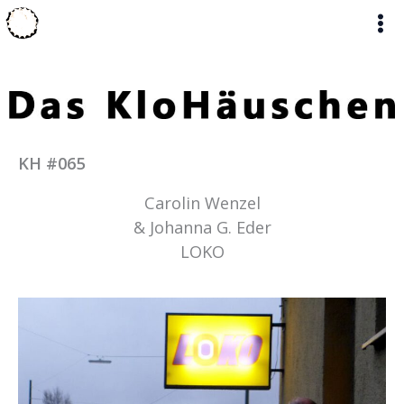
Zum
Inhalt
springen
KH #065
Carolin Wenzel
& Johanna G. Eder
LOKO