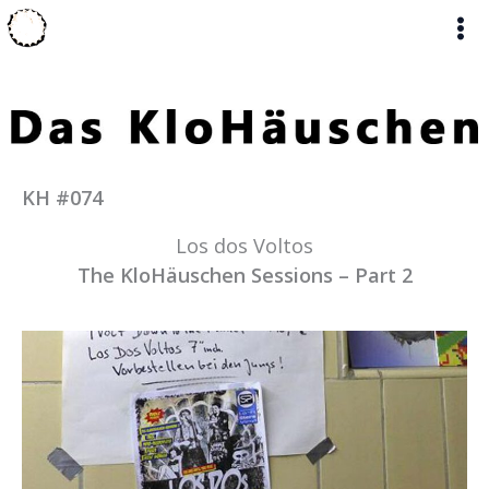
Zum
Inhalt
springen
KH #074
Los dos Voltos
The KloHäuschen Sessions – Part 2