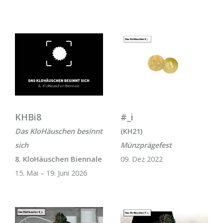
KHBi8
#_i
Das KloHäuschen besinnt
(KH21)
sich
Münzprägefest
8. KloHäuschen Biennale
09. Dez 2022
15. Mai – 19. Juni 2026