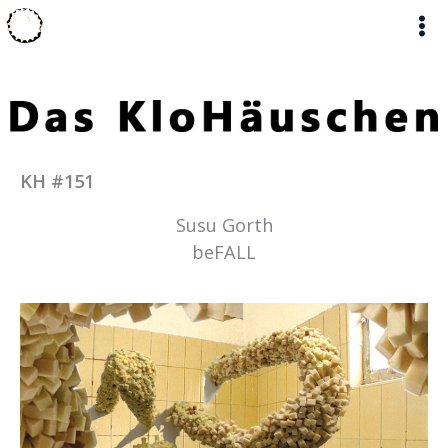
Zum
Inhalt
springen
KH #151
Susu Gorth
beFALL