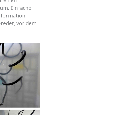
r einen
aum. Einfache
nformation
bredet, vor dem