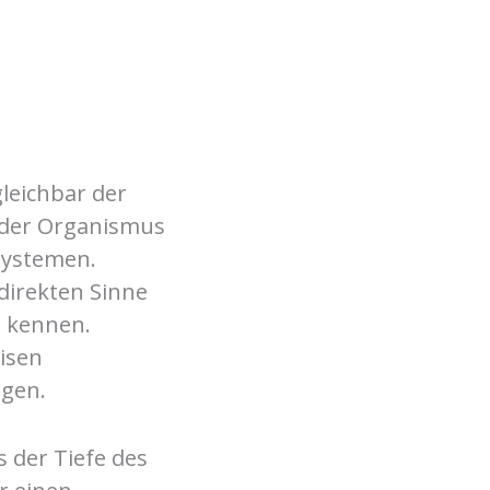
leichbar der
nder Organismus
 Systemen.
 direkten Sinne
t kennen.
isen
ngen.
 der Tiefe des