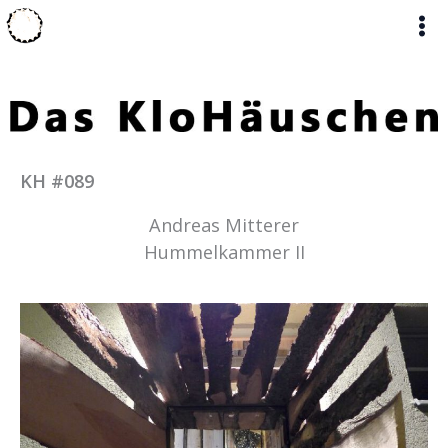
Zum
Inhalt
springen
KH #089
Andreas Mitterer
Hummelkammer II