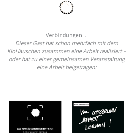
Verbindungen …
Dieser Gast hat schon mehrfach mit dem
KloHäuschen zusammen eine Arbeit realisiert –
oder hat zu einer gemeinsamen Veranstaltung
eine Arbeit beigetragen: