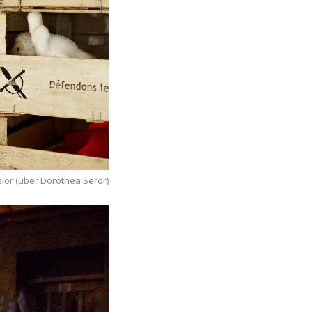
über Dorothea
sior (über Dorothea Seror)