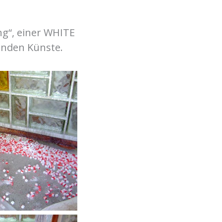
ng“, einer WHITE
enden Künste.
g