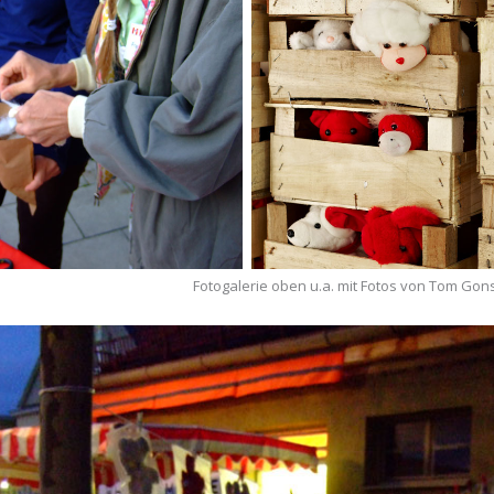
Foto: Tom Gonsior (
Seror)
Fotogalerie oben u.a. mit Fotos von Tom Gon