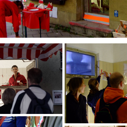
nsior (über Dorothea
Seror)