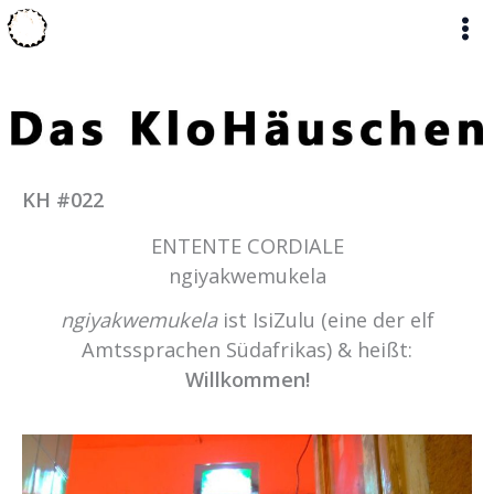
Zum
Inhalt
springen
KH #022
ENTENTE CORDIALE
ngiyakwemukela
ngiyakwemukela
ist IsiZulu (eine der elf
Amtssprachen Südafrikas) & heißt:
Willkommen!