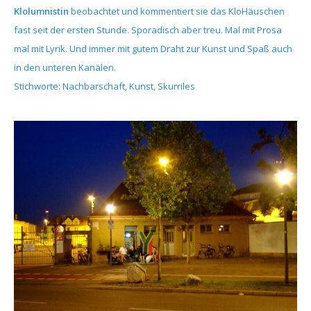
Klolumnistin
beobachtet und kommentiert sie das KloHäuschen
fast seit der ersten Stunde. Sporadisch aber treu. Mal mit Prosa
mal mit Lyrik. Und immer mit gutem Draht zur Kunst und Spaß auch
in den unteren Kanälen.
Stichworte: Nachbarschaft, Kunst, Skurriles