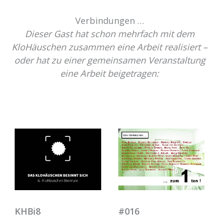
Verbindungen …
Dieser Gast hat schon mehrfach mit dem
KloHäuschen zusammen eine Arbeit realisiert –
oder hat zu einer gemeinsamen Veranstaltung
eine Arbeit beigetragen:
KHBi8
#016