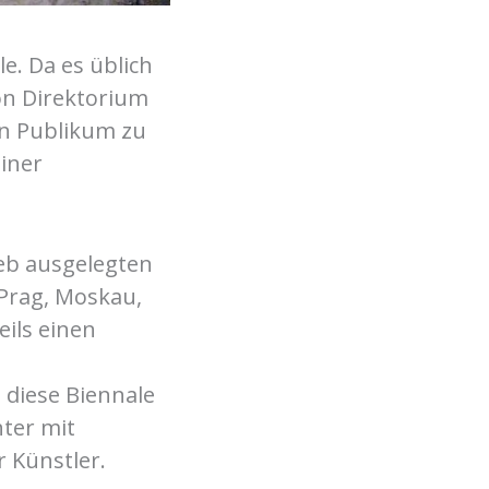
e. Da es üblich
on Direktorium
en Publikum zu
iner
ieb ausgelegten
 Prag, Moskau,
eils einen
 diese Biennale
hter mit
 Künstler.