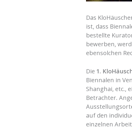
Das KloHäuschen 
ist, dass Bienn
bestellte Kurato
bewerben, werde
ebensolchen Red
Die
1. KloHäusc
Biennalen in Ven
Shanghai, etc., 
Betrachter. Ang
Ausstellungsort
auf den individ
einzelnen Arbeit