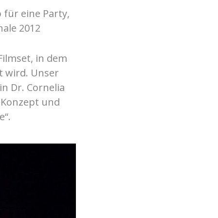
für eine Party,
nale 2012
Filmset, in dem
t wird. Unser
n Dr. Cornelia
n Konzept und
e“.