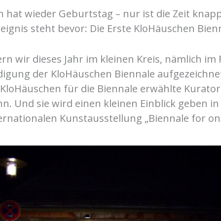
hat wieder Geburtstag – nur ist die Zeit knapp 
eignis steht bevor: Die Erste KloHäuschen Bien
rn wir dieses Jahr im kleinen Kreis, nämlich im 
digung der KloHäuschen Biennale aufgezeichne
 KloHäuschen für die Biennale erwählte Kuratori
. Und sie wird einen kleinen Einblick geben i
ernationalen Kunstausstellung „Biennale for on