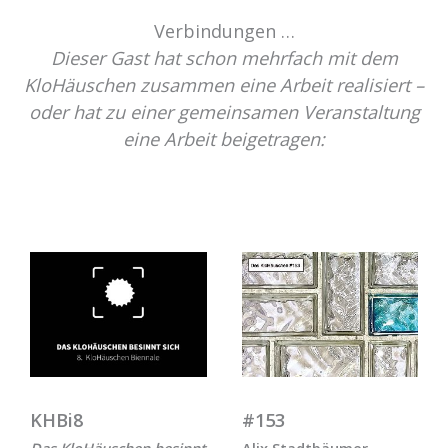
Verbindungen …
Dieser Gast hat schon mehrfach mit dem
KloHäuschen zusammen eine Arbeit realisiert –
oder hat zu einer gemeinsamen Veranstaltung
eine Arbeit beigetragen:
KHBi8
#153