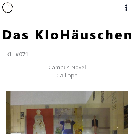
Zum
Inhalt
springen
KH #071
Campus Novel
Calliope