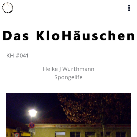
Zum
Inhalt
springen
KH #041
Heike J Wurthmann
Spongelife